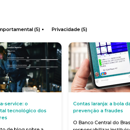
omportamental
(5)
Privacidade
(5)
a-service: o
Contas laranja: a bola d
tal tecnológico dos
prevenção a fraudes
res
O Banco Central do Bras
xto de blog sobre a
responsabilizar instituiçõ