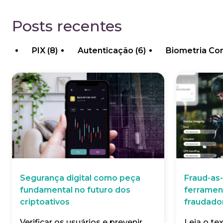
Posts recentes
PIX
(8)
Autenticação
(6)
Biometria C
Segurança digital como peça
Fraud-as-
fundamental no futuro dos
ferramen
criptoativos
fraudado
Verificar os usuários e prevenir
Leia o te