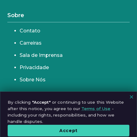
Sobre
Contato
Carreiras
Sala de Imprensa
Privacidade
Sobre Nós
By clicking
"Accept"
or continuing to use this Website
© 2026 Incognia
after this notice, you agree to our
Terms of Use
-
including your rights, responsibilities, and how we
Ética
Políticas
Segurança
Compliance
handle disputes.
Accept